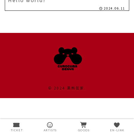
Hello world!
2024.06.11
© 2024 黒熊弦家.
TICKET
ARTISTS
GOODS
EN-LINK