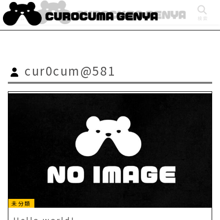
ホーム
検索
cur0cum@581
未分類